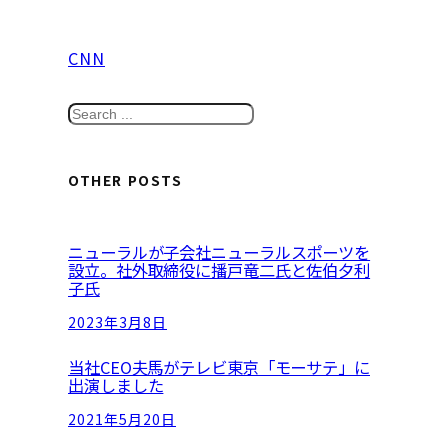
CNN
S
e
a
OTHER POSTS
r
c
ニューラルが子会社ニューラルスポーツを
h
設立。社外取締役に播戸竜二氏と佐伯夕利
子氏
2023年3月8日
当社CEO夫馬がテレビ東京「モーサテ」に
出演しました
2021年5月20日