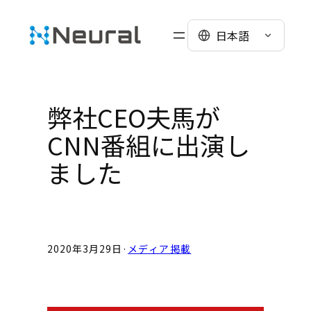
Skip
to
日本語
content
弊社CEO夫馬が
CNN番組に出演し
ました
2020年3月29日
·
メディア掲載