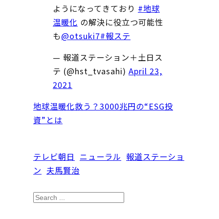
ようになってきており
#地球
温暖化
の解決に役立つ可能性
も
@otsuki7
#報ステ
— 報道ステーション＋土日ス
テ (@hst_tvasahi)
April 23,
2021
地球温暖化救う？3000兆円の“ESG投
資”とは
テレビ朝日
ニューラル
報道ステーショ
ン
夫馬賢治
S
e