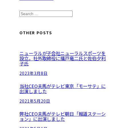
S
e
a
OTHER POSTS
r
c
ニューラルが子会社ニューラルスポーツを
h
設立。社外取締役に播戸竜二氏と佐伯夕利
子氏
2023年3月8日
当社CEO夫馬がテレビ東京「モーサテ」に
出演しました
2021年5月20日
弊社CEO夫馬がテレビ朝日「報道ステーシ
ョン」に出演しました