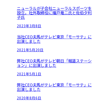
c
ニューラルが子会社ニューラルスポーツを
h
設立。社外取締役に播戸竜二氏と佐伯夕利
子氏
2023年3月8日
当社CEO夫馬がテレビ東京「モーサテ」に
出演しました
2021年5月20日
弊社CEO夫馬がテレビ朝日「報道ステーシ
ョン」に出演しました
2021年5月1日
弊社CEO夫馬がテレビ東京「モーサテ」に
出演しました
2020年8月6日