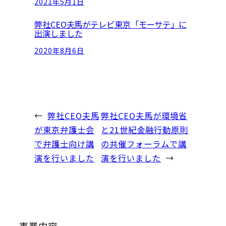
2021年5月1日
弊社CEO夫馬がテレビ東京「モーサテ」に
出演しました
2020年8月6日
←
弊社CEO夫馬
弊社CEO夫馬が環境省
が東京弁護士会
と21世紀金融行動原則
で弁護士向け講
の共催フォーラムで講
演を行いました
演を行いました
→