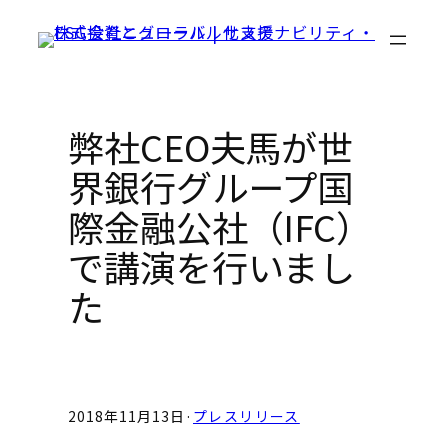
Skip
to
content
弊社CEO夫馬が世
界銀行グループ国
際金融公社（IFC）
で講演を行いまし
た
2018年11月13日
·
プレスリリース