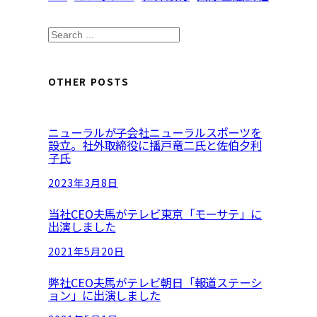
S
e
a
OTHER POSTS
r
c
ニューラルが子会社ニューラルスポーツを
h
設立。社外取締役に播戸竜二氏と佐伯夕利
子氏
2023年3月8日
当社CEO夫馬がテレビ東京「モーサテ」に
出演しました
2021年5月20日
弊社CEO夫馬がテレビ朝日「報道ステーシ
ョン」に出演しました