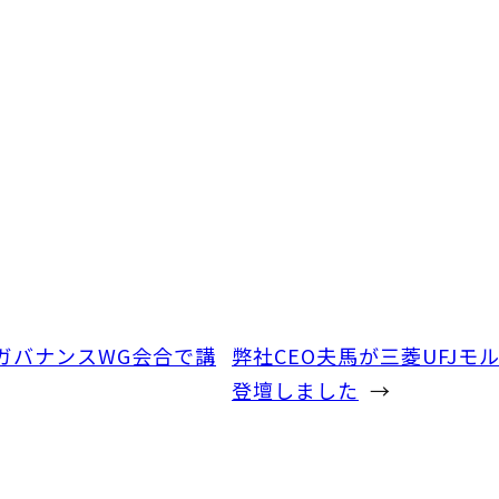
ガバナンスWG会合で講
弊社CEO夫馬が三菱UFJ
登壇しました
→