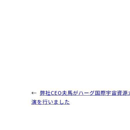
←
弊社CEO夫馬がハーグ国際宇宙資源
演を行いました