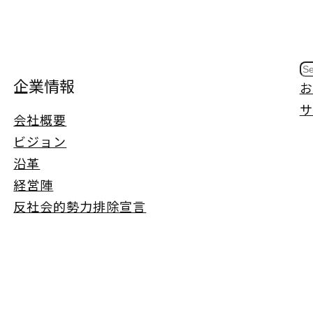
S
企業情報
お
e
サ
a
会社概要
r
ビジョン
c
沿革
h
経営陣
反社会的勢力排除宣言