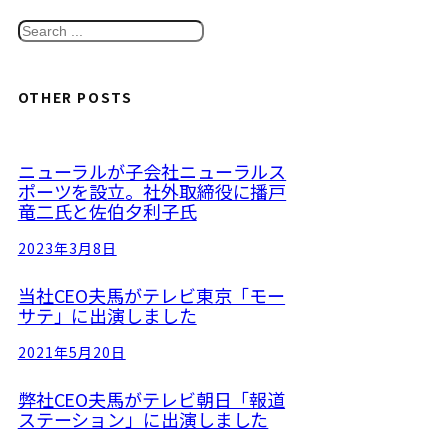
S
e
a
OTHER POSTS
r
c
ニューラルが子会社ニューラルス
h
ポーツを設立。社外取締役に播戸
竜二氏と佐伯夕利子氏
2023年3月8日
当社CEO夫馬がテレビ東京「モー
サテ」に出演しました
2021年5月20日
弊社CEO夫馬がテレビ朝日「報道
ステーション」に出演しました