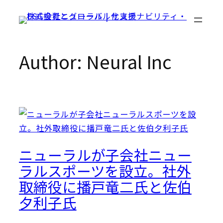
Skip
to
content
Author:
Neural Inc
ニューラルが子会社ニュー
ラルスポーツを設立。社外
取締役に播戸竜二氏と佐伯
夕利子氏