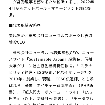
ーグ常勤理事を務めるため留職するも、2022年
4月からフットボール・マネージメント部に復
帰。
■代表取締役略歴
夫馬賢治／株式会社ニューラルスポーツ代表取
締役CEO
株式会社ニューラル 代表取締役CEO、ニュー
スサイト「Sustainable Japan」編集長。信州
大学グリーン社会協創機構特任教授。サステナ
ビリティ経営・ESG投資アドバイザリー会社を
2013年に創業し、現職。「ESG伝道師」とも呼
ばれる。著書『ネイチャー資本主義』（PHP新
書）、『超入門カーボンニュートラル』『ESG
思考』（以上、講談社+α新書）、『データでわ
かる 2030年 地球のすがた』（日経プレミアシリ