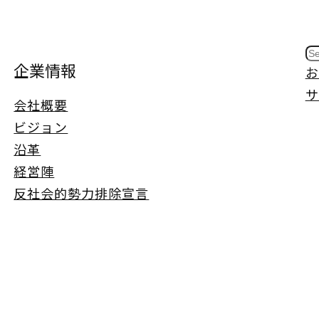
S
企業情報
お
e
サ
a
会社概要
r
ビジョン
c
沿革
h
経営陣
反社会的勢力排除宣言