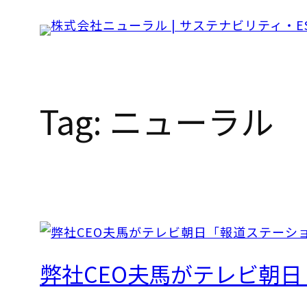
Skip
to
content
Tag:
ニューラル
弊社CEO夫馬がテレビ朝