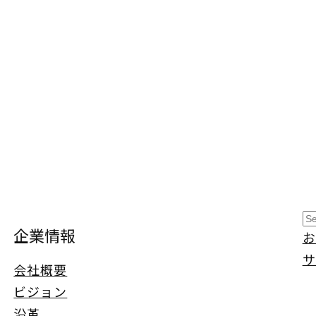
S
企業情報
お
e
サ
a
会社概要
r
ビジョン
c
沿革