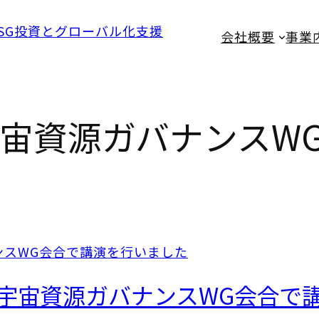
会社概要
事業
宙資源ガバナンスW
際宇宙資源ガバナンスWG会合で