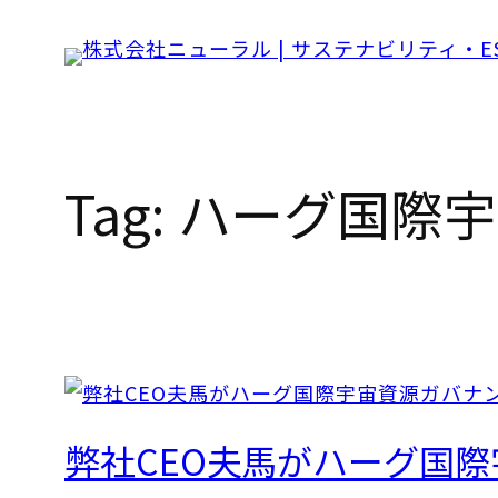
Skip
to
content
Tag:
ハーグ国際宇
弊社CEO夫馬がハーグ国