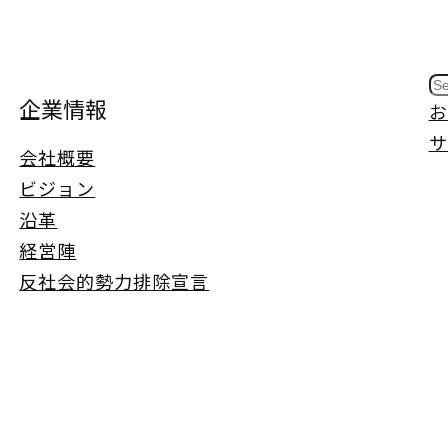
S
企業情報
お
e
サ
a
会社概要
r
ビジョン
c
沿革
h
経営陣
反社会的勢力排除宣言