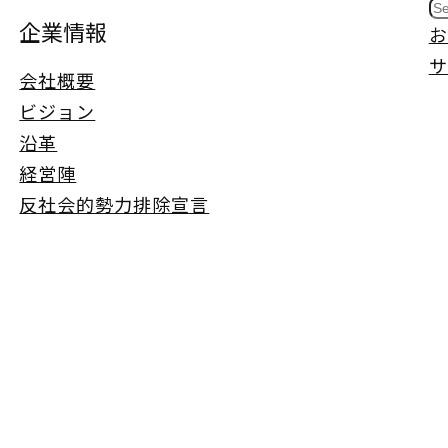
S
企業情報
お
e
サ
a
会社概要
r
ビジョン
c
沿革
h
経営陣
反社会的勢力排除宣言