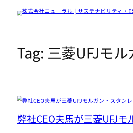
Skip
to
content
Tag:
三菱UFJモ
弊社CEO夫馬が三菱UFJ