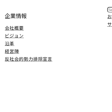
S
企業情報
お
e
サ
a
会社概要
r
ビジョン
c
沿革
h
経営陣
反社会的勢力排除宣言