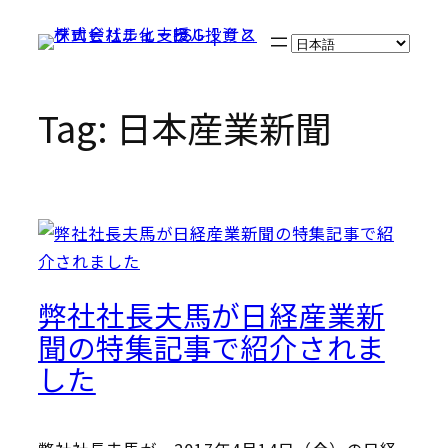
Skip
to
content
Tag:
日本産業新聞
弊社社長夫馬が日経産業新
聞の特集記事で紹介されま
した