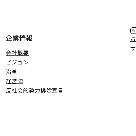
S
企業情報
お
e
サ
a
会社概要
r
ビジョン
c
沿革
h
経営陣
反社会的勢力排除宣言