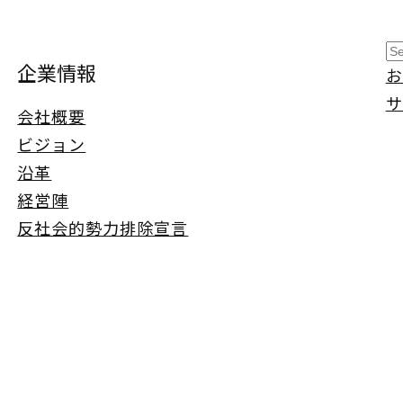
S
企業情報
お
e
サ
a
会社概要
r
ビジョン
c
沿革
h
経営陣
反社会的勢力排除宣言