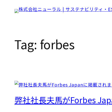
Skip
to
content
Tag:
forbes
弊社社長夫馬がForbes J