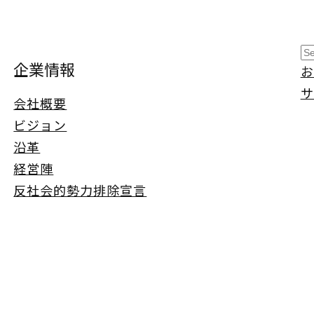
S
企業情報
お
e
サ
a
会社概要
r
ビジョン
c
沿革
h
経営陣
反社会的勢力排除宣言