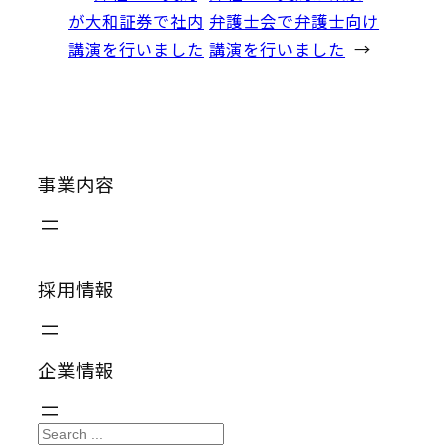
が大和証券で社内
弁護士会で弁護士向け
講演を行いました
講演を行いました
→
事業内容
採用情報
企業情報
S