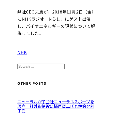
弊社CEO夫馬が、2018年11月2日（金）
にNHKラジオ「Nらじ」にゲスト出演
し、バイオエネルギーの現状について解
説しました。
NHK
S
e
a
OTHER POSTS
r
c
ニューラルが子会社ニューラルスポーツを
h
設立。社外取締役に播戸竜二氏と佐伯夕利
子氏