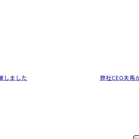
演しました
弊社CEO夫