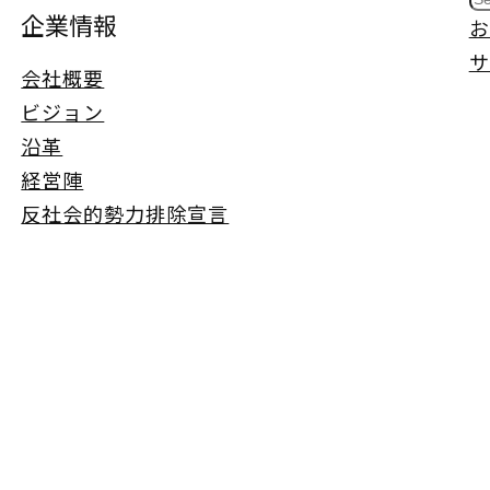
S
企業情報
お
e
サ
a
会社概要
r
ビジョン
c
沿革
h
経営陣
反社会的勢力排除宣言