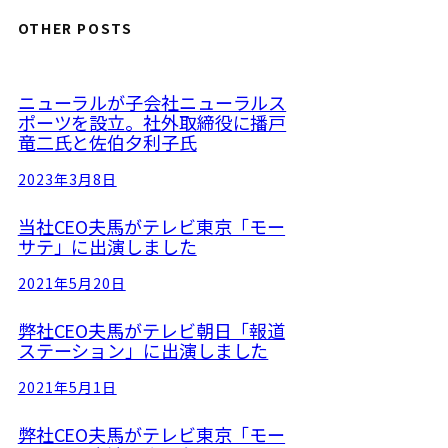
a
OTHER POSTS
r
c
ニューラルが子会社ニューラルス
h
ポーツを設立。社外取締役に播戸
竜二氏と佐伯夕利子氏
2023年3月8日
当社CEO夫馬がテレビ東京「モー
サテ」に出演しました
2021年5月20日
弊社CEO夫馬がテレビ朝日「報道
ステーション」に出演しました
2021年5月1日
弊社CEO夫馬がテレビ東京「モー