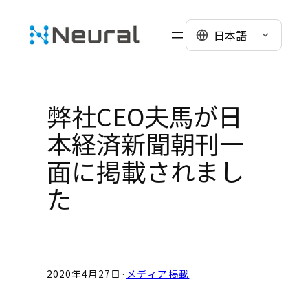
Skip
to
日本語
content
弊社CEO夫馬が日
本経済新聞朝刊一
面に掲載されまし
た
2020年4月27日
·
メディア掲載