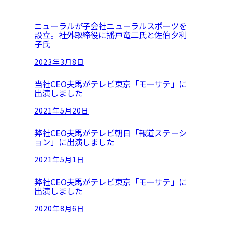
c
ニューラルが子会社ニューラルスポーツを
h
設立。社外取締役に播戸竜二氏と佐伯夕利
子氏
2023年3月8日
当社CEO夫馬がテレビ東京「モーサテ」に
出演しました
2021年5月20日
弊社CEO夫馬がテレビ朝日「報道ステーシ
ョン」に出演しました
2021年5月1日
弊社CEO夫馬がテレビ東京「モーサテ」に
出演しました
2020年8月6日